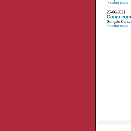
> saber mais
25-06-2021 
Como comba
Gonçalo Canto
> saber mais