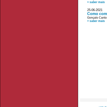
> saber mais
25-06-2021 
Como comba
Gonçalo Canto
> saber mais