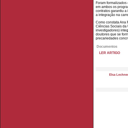
Foram formalizados 4
em ambos os program
contratos garantiu a
a integração na carre
Como constata Ana Fe
Ciências Sociais da
investigadores) inte
doutores que se for
precariedades concr
Documentos
LER ARTIGO
Elsa Lechne