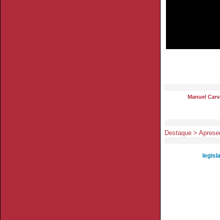
Manuel Carva
Destaque > Apres
legisl