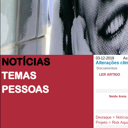
NOTÍCIAS
03-12-2019 As 
Alterações cli
Documentos
TEMAS
LER ARTIGO
PESSOAS
Neide Areia
Destaque > Notícia
Projeto > Risk Aqu