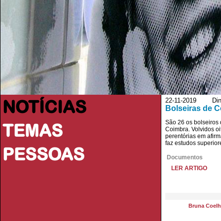
NOTÍCIAS
22-11-2019 Dinh
Bolseiras de C
São 26 os bolseiros
TEMAS
Coimbra. Volvidos oi
perentórias em afir
faz estudos superio
PESSOAS
Documentos
LER ARTIGO
Bruna Coel