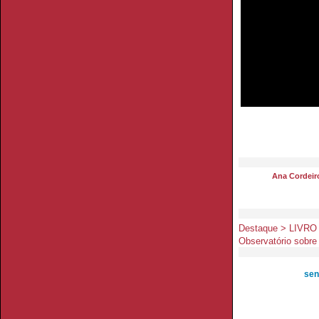
Ana Cordeir
Destaque > LIVRO >
Observatório sobre 
sen