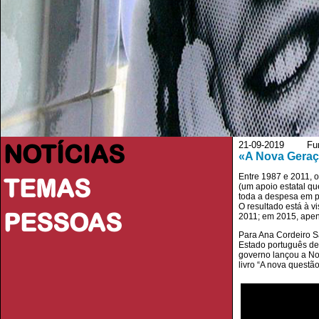
NOTÍCIAS
21-09-2019 Fu
«A Nova Geraçã
Entre 1987 e 2011, o
TEMAS
(um apoio estatal qu
toda a despesa em po
O resultado está à v
PESSOAS
2011; em 2015, apen
Para Ana Cordeiro S
Estado português dem
governo lançou a Nov
livro “A nova questã