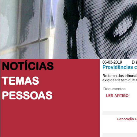
NOTÍCIAS
06-03-2019 Diári
Providências c
Reforma dos tribunai
TEMAS
exigidas fazem que 
Documentos
PESSOAS
LER ARTIGO
Conceição 