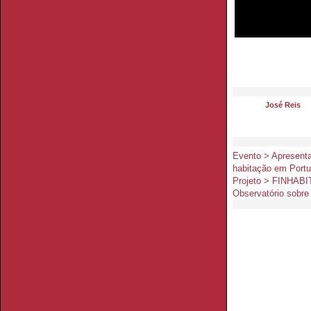
José Reis
Evento > Apresenta
habitação em Portu
Projeto > FINHABI
Observatório sobre 