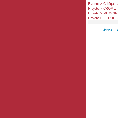
Evento > Colóquio >
Projeto > CROME
Projeto > MEMOIR
Projeto > ECHOES
África
A