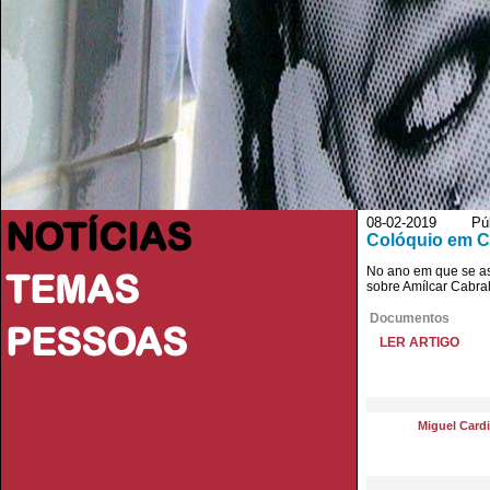
NOTÍCIAS
08-02-2019 Públi
Colóquio em Co
No ano em que se ass
TEMAS
sobre Amílcar Cabral
Documentos
PESSOAS
LER ARTIGO
Miguel Card