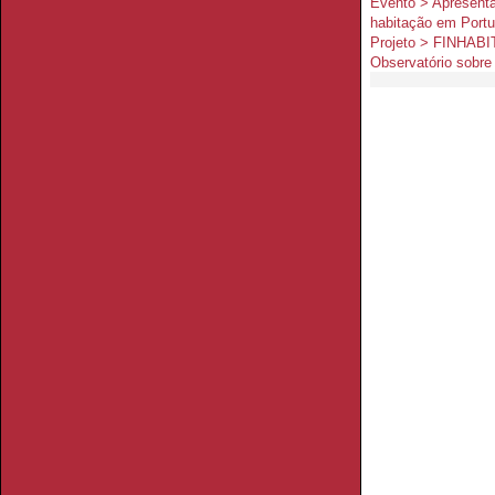
Evento > Apresenta
habitação em Portu
Projeto > FINHABI
Observatório sobre 