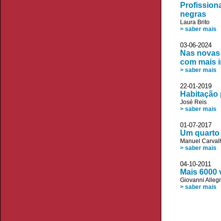
Profission
negras
Laura Brito
> saber mais
03-06-2024
Nas novas 
com mais 
> saber mais
22-01-2019
Habitação 
José Reis
> saber mais
01-07-2017
Um quarto 
Manuel Carvalh
> saber mais
04-10-2011 J
Mais 6000
Giovanni Allegr
> saber mais