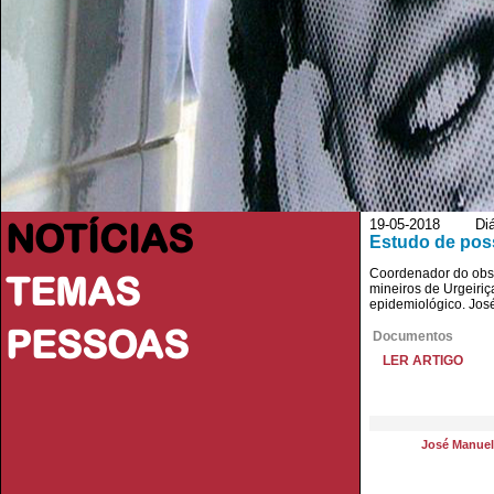
NOTÍCIAS
19-05-2018 Diári
Estudo de pos
Coordenador do obse
TEMAS
mineiros de Urgeiriç
epidemiológico. Jos
PESSOAS
Documentos
LER ARTIGO
José Manue