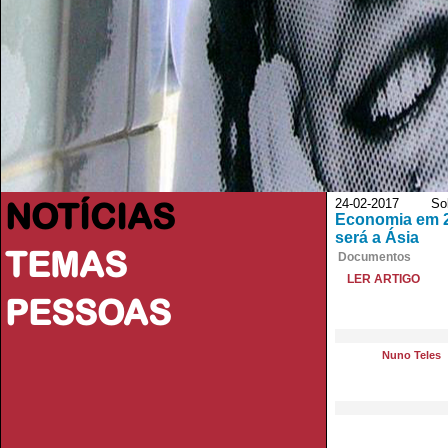
NOTÍCIAS
24-02-2017 So
Economia em 2
será a Ásia
TEMAS
Documentos
LER ARTIGO
PESSOAS
Nuno Teles