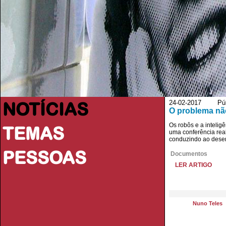
NOTÍCIAS
24-02-2017 Públi
O problema não
Os robôs e a intelig
TEMAS
uma conferência rea
conduzindo ao desemp
PESSOAS
Documentos
LER ARTIGO
Nuno Teles