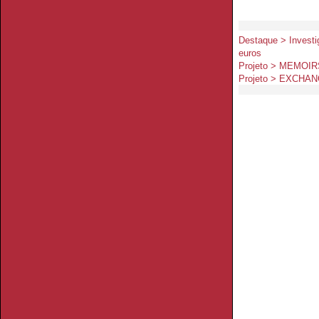
Destaque > Investi
euros
Projeto > MEMOIR
Projeto > EXCHA