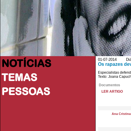
NOTÍCIAS
01-07-2014 Diári
Os rapazes de
Especialistas defen
TEMAS
Texto: Joana Capuc
Documentos
PESSOAS
LER ARTIGO
Ana Cristin