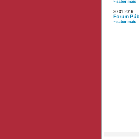
> saber mais
30-01-2016
Forum Públ
> saber mais