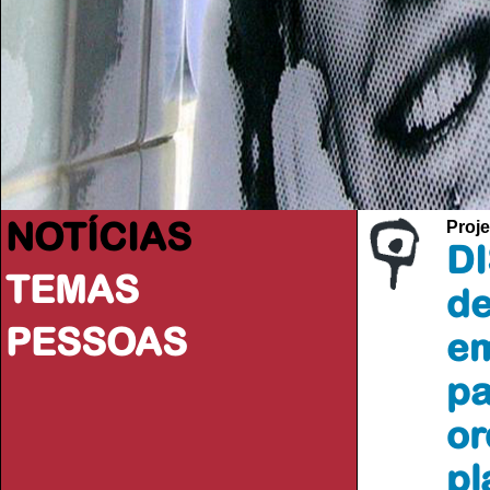
NOTÍCIAS
Proje
DI
TEMAS
de
PESSOAS
em
pa
or
pl