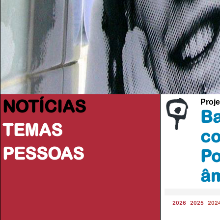
NOTÍCIAS
Proje
Ba
TEMAS
co
PESSOAS
Po
âm
2026
2025
202