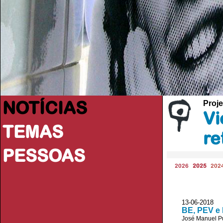
NOTÍCIAS
Proje
Vi
TEMAS
re
PESSOAS
2026
2025
202
13-06-2018
BE, PEV e 
José Manuel P