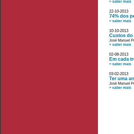
> saber mais
22-10-2013 
74% dos p
> saber mais
10-10-2013 
Custos do 
José Manuel P
> saber mais
02-08-2013 D
Em cada t
> saber mais
03-02-2013 P
Ter uma ar
José Manuel P
> saber mais