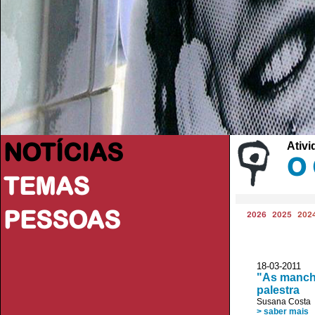
NOTÍCIAS
Ativi
O 
TEMAS
PESSOAS
2026
2025
202
18-03-2011 
"As manchas
palestra
Susana Costa
> saber mais