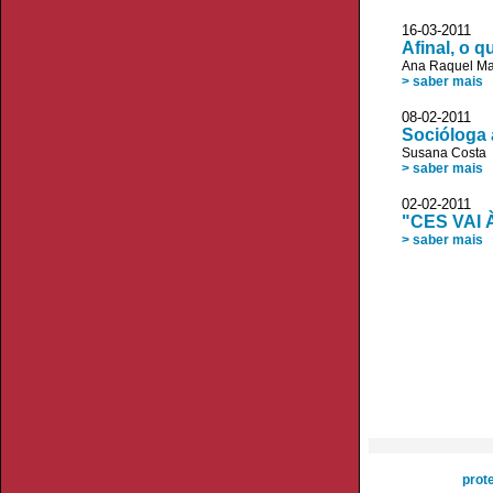
16-03-2011 
Afinal, o q
Ana Raquel Ma
> saber mais
08-02-2011 D
Socióloga 
Susana Costa
> saber mais
02-02-2011 
"CES VAI
> saber mais
prot