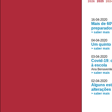
2026
2025
202
16-04-2020 V
Mais de 60
preparado
> saber mais
04-04-2020 
Um quinto 
> saber mais
03-04-2020
Covid-19: 
à escola
Ana Benavent
> saber mais
02-04-2020 V
Alguns est
alterações
> saber mais