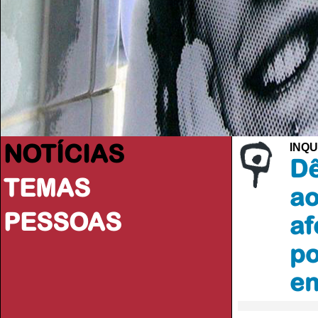
NOTÍCIAS
INQU
Dê
TEMAS
ao
PESSOAS
af
po
e