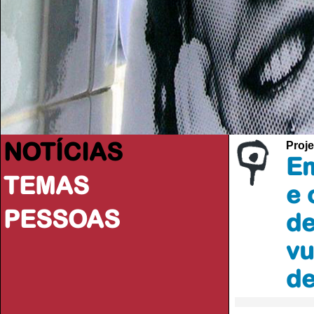
NOTÍCIAS
Proje
Em
TEMAS
e 
PESSOAS
de
vu
de