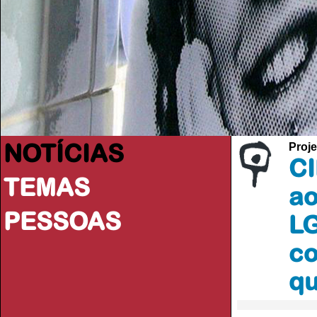
NOTÍCIAS
Proje
CI
TEMAS
ao
PESSOAS
L
co
qu