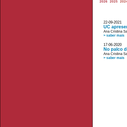
2026
2025
202
22-09-2021 
UC apresen
Ana Cristina S
> saber mais
17-06-2020
No palco d
Ana Cristina S
> saber mais