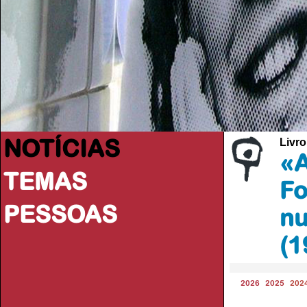
NOTÍCIAS
Livro
«A
TEMAS
Fo
PESSOAS
nu
(1
2026
2025
202