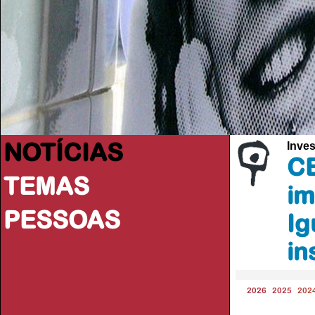
NOTÍCIAS
Inve
CE
TEMAS
im
PESSOAS
Ig
in
2026
2025
202