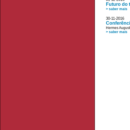
Futuro do
> saber mais
30-11-2016 A
Conferênci
Hermes August
> saber mais