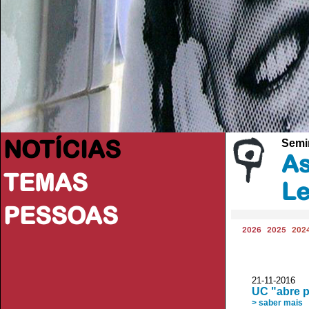
NOTÍCIAS
Semi
As
TEMAS
Le
PESSOAS
2026
2025
202
21-11-2016
UC "abre p
> saber mais