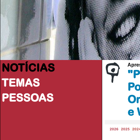
NOTÍCIAS
Apres
"P
TEMAS
Po
PESSOAS
Or
e 
2026
2025
202