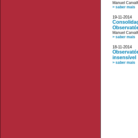
Manuel Carvalh
> saber mais
19-11-201
Consolidaç
Observatór
Manuel Carvalh
> saber mais
18-11-2014
Observatór
insensível
> saber mais