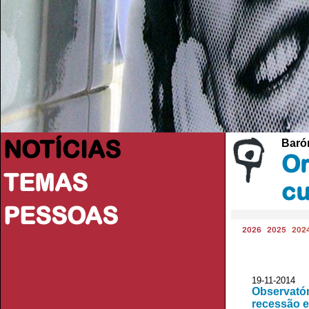
NOTÍCIAS
Baróm
Or
TEMAS
cu
PESSOAS
2026
2025
202
19-11-2014
Observatór
recessão e