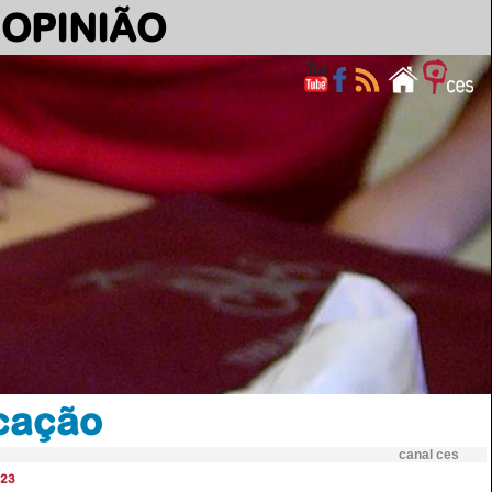
OPINIÃO
ucação
canal ces
23