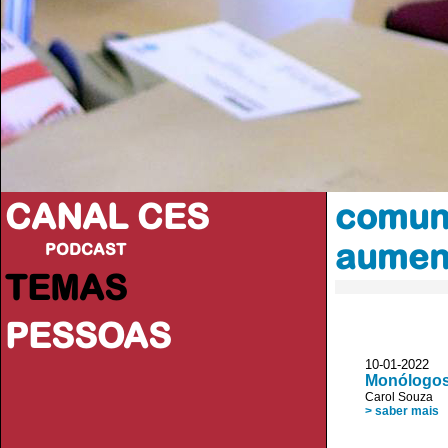
CANAL CES
comuni
aumen
PODCAST
TEMAS
PESSOAS
10-01-20
Monólogos 
Carol Souza
> saber mais