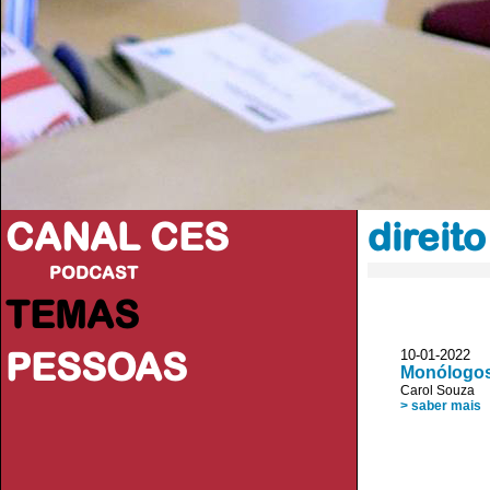
CANAL CES
direit
PODCAST
TEMAS
PESSOAS
10-01-20
Monólogos 
Carol Souza
> saber mais