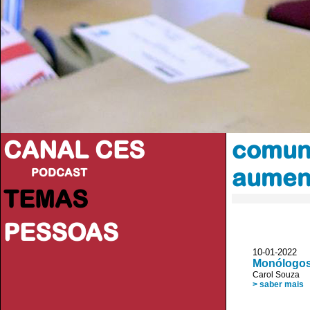
CANAL CES
comuni
aumen
PODCAST
TEMAS
PESSOAS
10-01-20
Monólogos 
Carol Souza
> saber mais