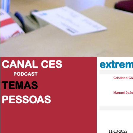
CANAL CES
extrem
PODCAST
Cristiano Gi
TEMAS
Manuel João
PESSOAS
11-10-20