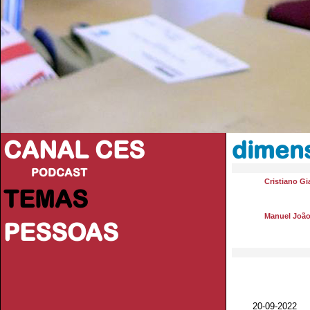
CANAL CES
dimen
PODCAST
Cristiano Gi
TEMAS
Manuel João
PESSOAS
20-09-20