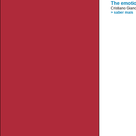
The emotio
Cristiano Giano
> saber mais