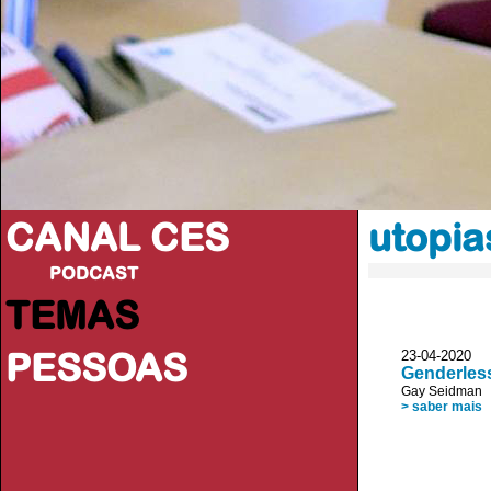
CANAL CES
utopia
PODCAST
TEMAS
PESSOAS
23-04-20
Genderless
Gay Seidman
> saber mais