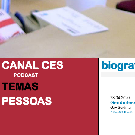
CANAL CES
biogra
PODCAST
TEMAS
PESSOAS
23-04-20
Genderless
Gay Seidman
> saber mais