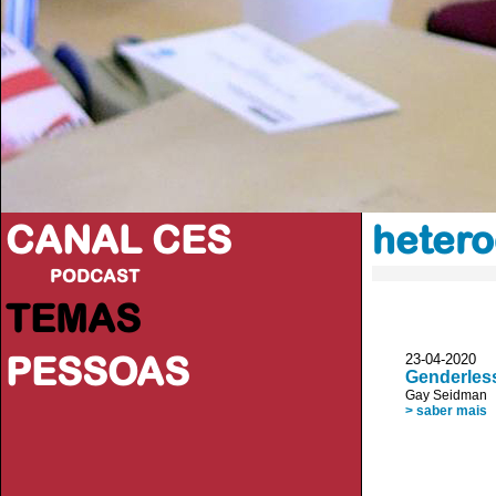
CANAL CES
hetero
PODCAST
TEMAS
PESSOAS
23-04-20
Genderless
Gay Seidman
> saber mais