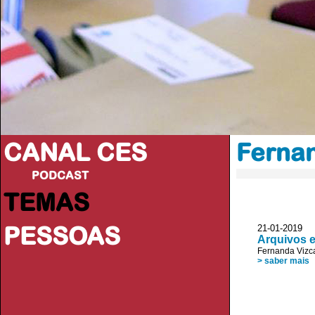
CANAL CES
Ferna
PODCAST
TEMAS
PESSOAS
21-01-20
Arquivos 
Fernanda Vizc
> saber mais