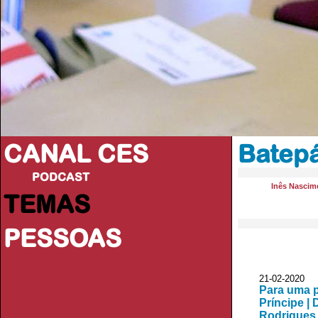
CANAL CES
Batep
PODCAST
Inês Nascim
TEMAS
PESSOAS
21-02-20
Para uma p
Príncipe |
Rodrigues