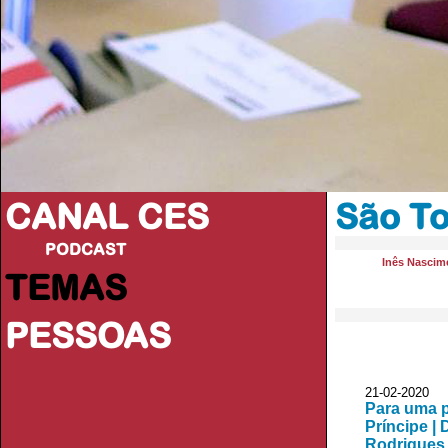
CANAL CES
São To
PODCAST
Inês Nascim
TEMAS
PESSOAS
21-02-20
Para uma p
Príncipe |
Rodrigues