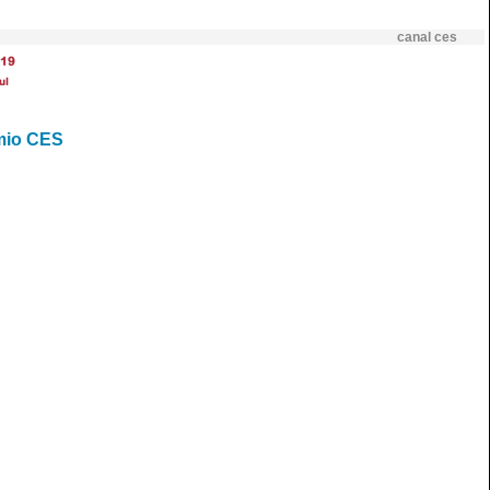
canal ces
19
ul
émio CES