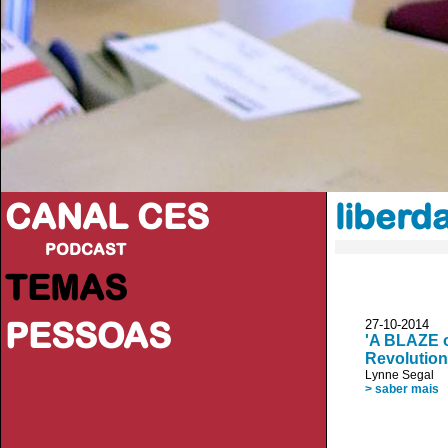
CANAL CES
liberd
PODCAST
TEMAS
PESSOAS
27-10-20
'A BLAZE o
Revolution,
Lynne Segal
> saber mais