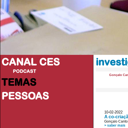
CANAL CES
invest
PODCAST
Gonçalo Ca
TEMAS
PESSOAS
10-02-20
A co-criaç
Gonçalo Canto
> saber mais