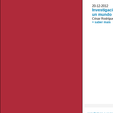
20-12-20
Investigac
un mundo m
César Rodrígu
> saber mais