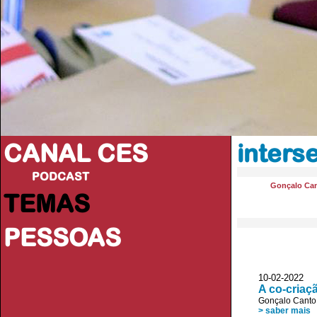
CANAL CES
interse
PODCAST
Gonçalo Ca
TEMAS
PESSOAS
10-02-20
A co-criaç
Gonçalo Canto
> saber mais