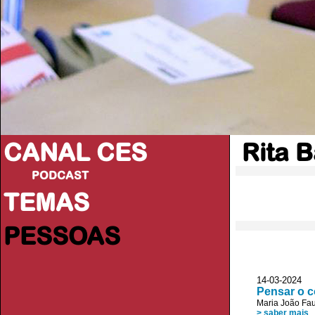
CANAL CES
Rita B
PODCAST
TEMAS
PESSOAS
14-03-20
Pensar o c
Maria João Fau
> saber mais