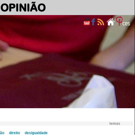
OPINIÃO
temas
ção
direito
desigualdade