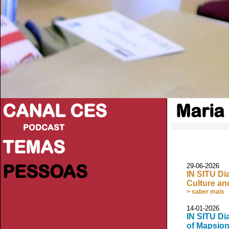
CANAL CES
Maria
PODCAST
TEMAS
PESSOAS
29-06-2026
IN SITU Di
Culture an
> saber mais
14-01-2026
IN SITU Di
of Mapsion